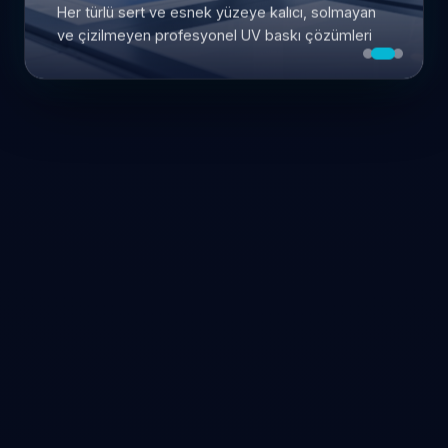
Her türlü sert ve esnek yüzeye kalıcı, solmayan
ve çizilmeyen profesyonel UV baskı çözümleri