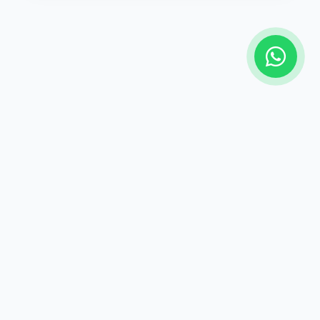
Öne Çıkan
Ürünlerimiz
En çok tercih edilen, pratik, taşınabilir fuar ve
tanıtım ürünlerimizi kategorilerine göre
inceleyebilirsiniz.
Tüm Ürünler
Reklam & Tanıtım
Dijital Baskı
UV Baskı
Tekstil Baskı